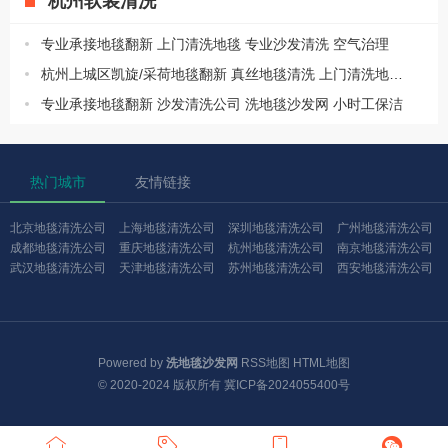
杭州软装清洗
专业承接地毯翻新 上门清洗地毯 专业沙发清洗 空气治理
杭州上城区凯旋/采荷地毯翻新 真丝地毯清洗 上门清洗地毯 清洗服务
专业承接地毯翻新 沙发清洗公司 洗地毯沙发网 小时工保洁
热门城市
友情链接
北京地毯清洗公司
上海地毯清洗公司
深圳地毯清洗公司
广州地毯清洗公司
成都地毯清洗公司
重庆地毯清洗公司
杭州地毯清洗公司
南京地毯清洗公司
武汉地毯清洗公司
天津地毯清洗公司
苏州地毯清洗公司
西安地毯清洗公司
Powered by
洗地毯沙发网
RSS地图
HTML地图
© 2020-2024 版权所有
冀ICP备2024055400号